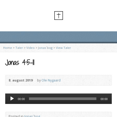
Home
>
Taler
>
Video
>
Jonas´bog
>
View Taler
Jonas 4:5-11
8. august 2019
by
Ole Nygaard
Lydafspiller
00:00
00:00
Posted in
Jonas´bog