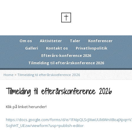
Om os
Aktiviteter
Taler
Konferencer
Galleri
Kontakt os
Privatlivspolitik
Efterårs-konference 2026
Tilmelding til efterårskonference 2026
Home
>
Tilmelding til efterårskonference 2026
Tilmelding til efterårskonference 2026
Klik på linket herunder!
https://docs.google.com/forms/d/e/1FAIpQLScJXiwUUli6WnX8oaJXpqrrV
SojhHT_UEzw/viewform?usp=publish-editor