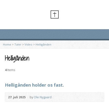
Home
>
Taler
>
Video
>
Helligånden
Helligånden
4
Items
Helligånden holder os fast.
27. juli 2025
by
Ole Nygaard