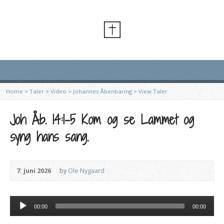
Home
>
Taler
>
Video
>
Johannes Åbenbaring
>
View Taler
Joh Åb. 14:1-5 Kom og se Lammet og
syng hans sang.
7. juni 2026
by
Ole Nygaard
Lydafspiller
00:00
00:00