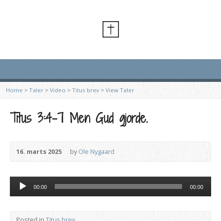
Home
>
Taler
>
Video
>
Titus brev
>
View Taler
Titus 3:4-7 Men Gud gjorde.
16. marts 2025
by
Ole Nygaard
Lydafspiller
00:00
00:00
Posted in
Titus brev