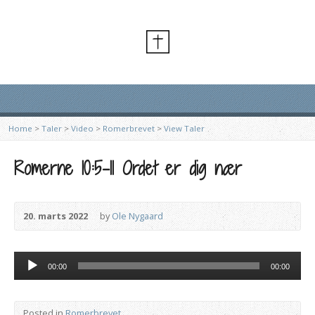
Home
>
Taler
>
Video
>
Romerbrevet
>
View Taler
Romerne 10:5-11 Ordet er dig nær
20. marts 2022
by
Ole Nygaard
Lydafspiller
00:00
00:00
Posted in
Romerbrevet