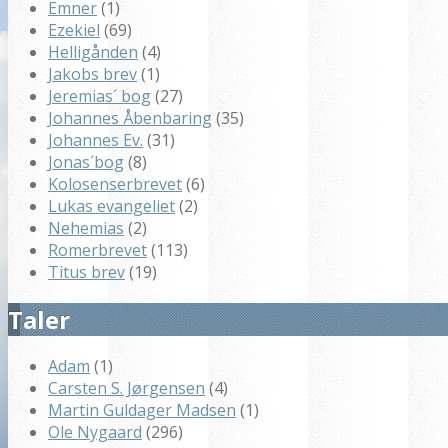
Emner
(1)
Ezekiel
(69)
Helligånden
(4)
Jakobs brev
(1)
Jeremias´ bog
(27)
Johannes Åbenbaring
(35)
Johannes Ev.
(31)
Jonas´bog
(8)
Kolosenserbrevet
(6)
Lukas evangeliet
(2)
Nehemias
(2)
Romerbrevet
(113)
Titus brev
(19)
Taler
Adam
(1)
Carsten S. Jørgensen
(4)
Martin Guldager Madsen
(1)
Ole Nygaard
(296)