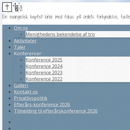
En evangelisk baptist kirke med fokus på ordets forkyndelse, fæl
Om os
Menighedens bekendelse af tro
Aktiviteter
Taler
Konferencer
Konference 2025
Konference 2024
Konference 2023
Konference 2022
Galleri
Kontakt os
Privatlivspolitik
Efterårs-konference 2026
Tilmelding til efterårskonference 2026