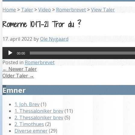
Home
>
Taler
>
Video
>
Romerbrevet
>
View Taler
Romerne 10:17-21 Tror du ?
17. april 2022
by
Ole Nygaard
Lydafspiller
00:00
Posted in
Romerbrevet
←
Newer Taler
Older Taler
→
Emner
1. Joh. Brev
(1)
1. Thessaloniker brev
(11)
2. Thessaloniker brev
(5)
2. Timothues
(2)
Diverse emner
(29)