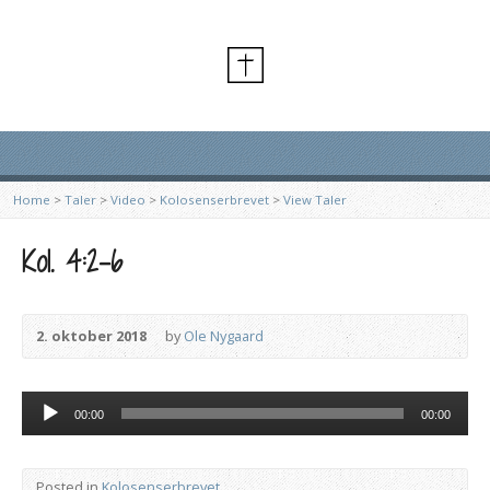
Home
>
Taler
>
Video
>
Kolosenserbrevet
>
View Taler
Kol. 4:2-6
2. oktober 2018
by
Ole Nygaard
Lydafspiller
00:00
00:00
Posted in
Kolosenserbrevet