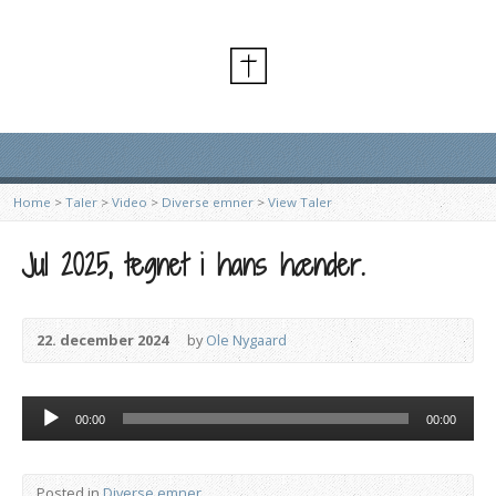
Home
>
Taler
>
Video
>
Diverse emner
>
View Taler
Jul 2025, tegnet i hans hænder.
22. december 2024
by
Ole Nygaard
Lydafspiller
00:00
00:00
Posted in
Diverse emner