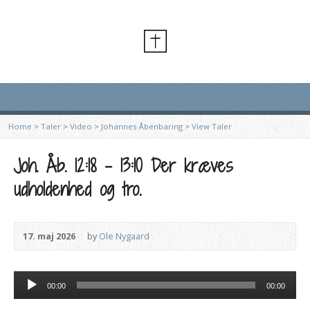
Home
>
Taler
>
Video
>
Johannes Åbenbaring
>
View Taler
Joh. Åb. 12:18 – 13:10 Der kræves
udholdenhed og tro.
17. maj 2026
by
Ole Nygaard
Lydafspiller
00:00
00:00