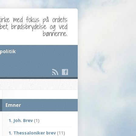
kirke med fokus på ordets
abet, brødsbrydelse og ved
bønnerne.
politik
Emner
1. Joh. Brev
(1)
1. Thessaloniker brev
(11)