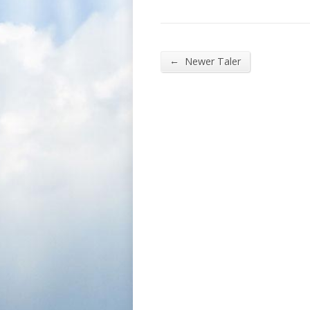
←
Newer Taler