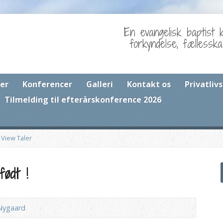
En evangelisk baptist 
forkyndelse, fællessk
er
Konferencer
Galleri
Kontakt os
Privatlivs
Tilmelding til efterårskonference 2026
>
View Taler
født !
Nygaard