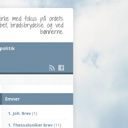
kirke med fokus på ordets
abet, brødsbrydelse og ved
bønnerne.
politik
Emner
1. Joh. Brev
(1)
1. Thessaloniker brev
(11)