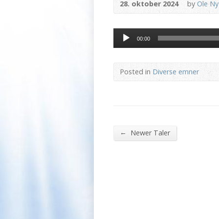
28. oktober 2024
by
Ole N
Lydafspiller
00:00
Posted in
Diverse emner
←
Newer Taler