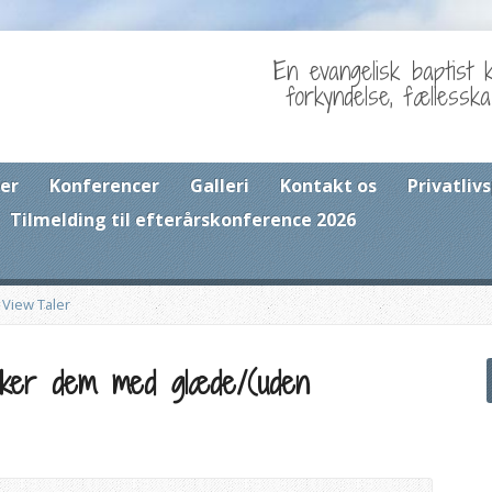
En evangelisk baptist 
forkyndelse, fællessk
er
Konferencer
Galleri
Kontakt os
Privatlivs
Tilmelding til efterårskonference 2026
>
View Taler
sker dem med glæde/(uden