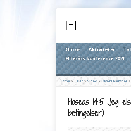
Om os
Aktiviteter
Tal
Efterårs-konference 2026
Home
>
Taler
>
Video
>
Diverse emner
Hoseas 14:5 Jeg el
betingelser)