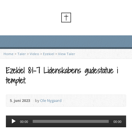
Home
>
Taler
>
Video
>
Ezekiel
>
View Taler
Ezekiel 8:1-7 Lidenskabens gudestatue i
templet.
5. juni 2023
by
Ole Nygaard
Lydafspiller
00:00
00:00