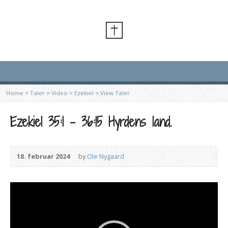
Home
>
Taler
>
Video
>
Ezekiel
>
View Taler
Ezekiel 35:1 – 36:15 Hyrdens land.
18. februar 2024
by
Ole Nygaard
Videoafspiller