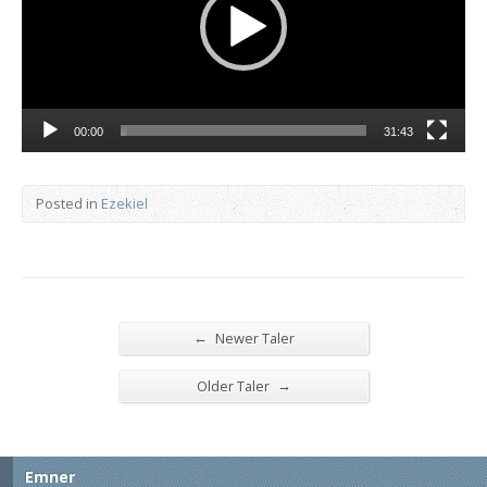
00:00
31:43
Posted in
Ezekiel
←
Newer Taler
→
Older Taler
Emner