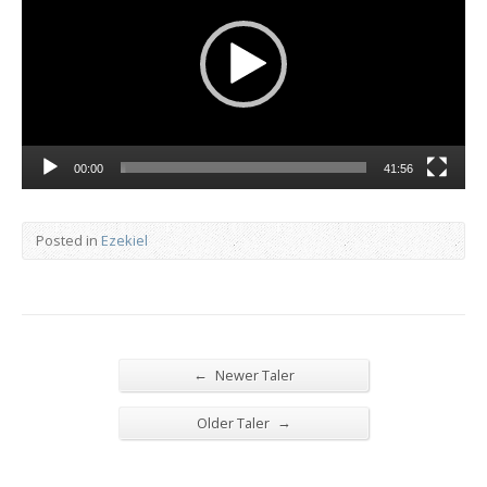
00:00
41:56
Posted in
Ezekiel
←
Newer Taler
→
Older Taler