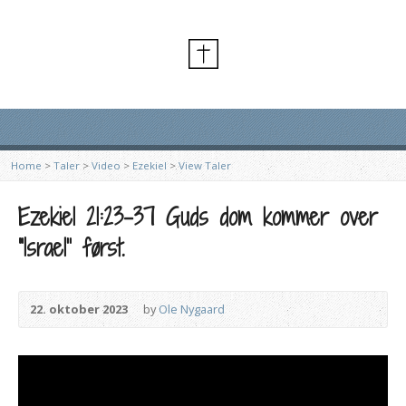
Home
>
Taler
>
Video
>
Ezekiel
>
View Taler
Ezekiel 21:23-37 Guds dom kommer over
“Israel” først.
22. oktober 2023
by
Ole Nygaard
Videoafspiller