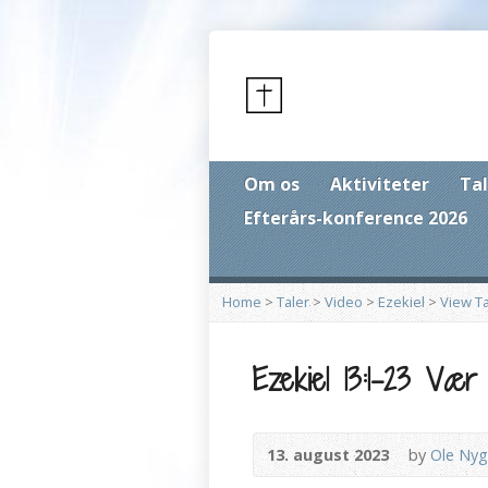
Om os
Aktiviteter
Tal
Efterårs-konference 2026
Home
>
Taler
>
Video
>
Ezekiel
>
View Ta
Ezekiel 13:1-23 Vær
13. august 2023
by
Ole Nyg