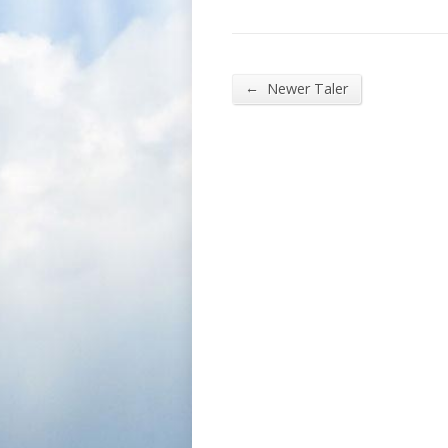
←
Newer Taler