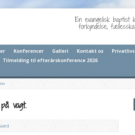
En evangelisk baptist 
forkyndelse, fællessk
er
Konferencer
Galleri
Kontakt os
Privatlivs
Tilmelding til efterårskonference 2026
ler
 på vagt.
aard