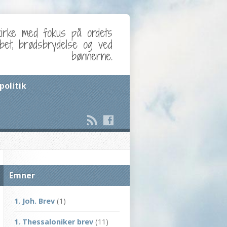
kirke med fokus på ordets
abet, brødsbrydelse og ved
bønnerne.
politik
Emner
1. Joh. Brev
(1)
1. Thessaloniker brev
(11)