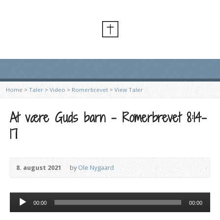
Home
>
Taler
>
Video
>
Romerbrevet
>
View Taler
At være Guds barn – Romerbrevet 8:14-
17
8. august 2021
by
Ole Nygaard
Lydafspiller
00:00
00:00