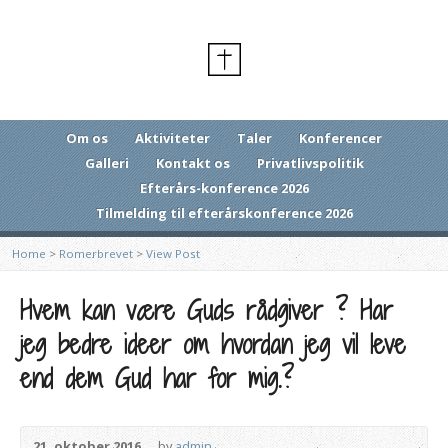
Om os
Aktiviteter
Taler
Konferencer
Galleri
Kontakt os
Privatlivspolitik
Efterårs-konference 2026
Tilmelding til efterårskonference 2026
Home
>
Romerbrevet
>
View Post
Hvem kan være Guds rådgiver ? Har
jeg bedre ideer om hvordan jeg vil leve
end dem Gud har for mig.?
21. oktober 2016
by
admin