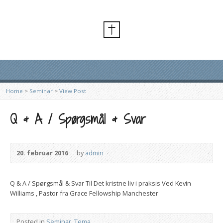
Home
>
Seminar
>
View Post
Q & A / Spørgsmål & Svar
20. februar 2016
by
admin
Q & A / Spørgsmål & Svar Til Det kristne liv i praksis Ved Kevin
Williams , Pastor fra Grace Fellowship Manchester
Posted in
Seminar
,
Tema