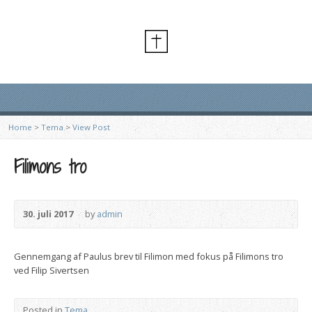
Home
>
Tema
>
View Post
Filimons tro
30. juli 2017
by
admin
Gennemgang af Paulus brev til Filimon med fokus på Filimons tro
ved Filip Sivertsen
Posted in
Tema