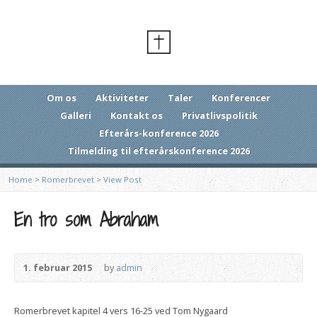
Om os
Aktiviteter
Taler
Konferencer
Galleri
Kontakt os
Privatlivspolitik
Efterårs-konference 2026
Tilmelding til efterårskonference 2026
Home
>
Romerbrevet
>
View Post
En tro som Abraham
1. februar 2015
by
admin
Romerbrevet kapitel 4 vers 16-25 ved Tom Nygaard