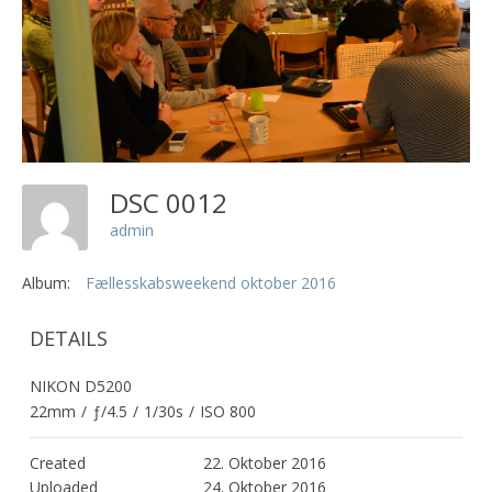
DSC 0012
admin
Album:
Fællesskabsweekend oktober 2016
DETAILS
NIKON D5200
22mm
/
ƒ/4.5
/
1/30s
/
ISO 800
Created
22. Oktober 2016
Uploaded
24. Oktober 2016